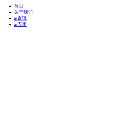
首页
关于我们
ai资讯
ai应用