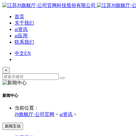
首页
关于我们
ai资讯
ai应用
联系我们
中文
EN
×
新闻中心
当前位置：
J9旗舰厅·公司官网
>
ai资讯
>
新闻互动