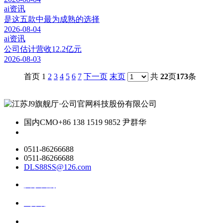
ai资讯
是这五款中最为成熟的选择
2026-08-04
ai资讯
公司估计营收12.2亿元
2026-08-03
首页 1
2
3
4
5
6
7
下一页
末页
共
22
页
173
条
国内CMO
+86 138 1519 9852 尹群华
0511-86266688
0511-86266688
DLS88SS@126.com
关于我们
ai资讯
ai应用