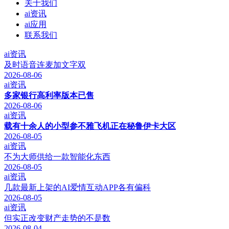
关于我们
ai资讯
ai应用
联系我们
ai资讯
及时语音连麦加文字双
2026-08-06
ai资讯
多家银行高利率版本已售
2026-08-06
ai资讯
载有十余人的小型参不雅飞机正在秘鲁伊卡大区
2026-08-05
ai资讯
不为大师供给一款智能化东西
2026-08-05
ai资讯
几款最新上架的AI爱情互动APP各有偏科
2026-08-05
ai资讯
但实正改变财产走势的不是数
2026-08-04