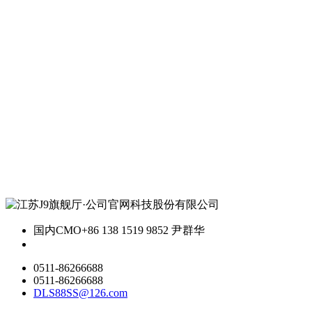
国内CMO
+86 138 1519 9852 尹群华
0511-86266688
0511-86266688
DLS88SS@126.com