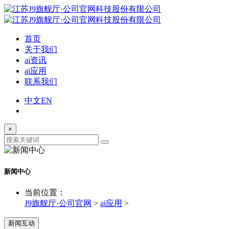
首页
关于我们
ai资讯
ai应用
联系我们
中文
EN
×
新闻中心
当前位置：
J9旗舰厅·公司官网
>
ai应用
>
新闻互动