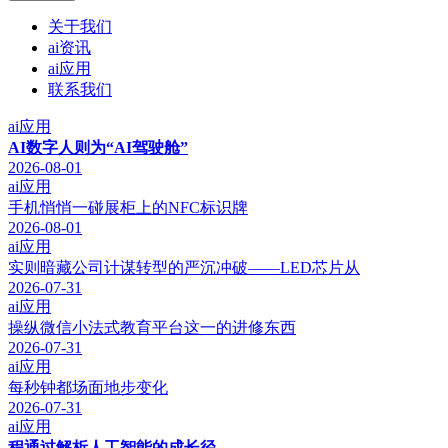
关于我们
ai资讯
ai应用
联系我们
ai应用
AI数字人则为“AI驾驶舱”
2026-08-01
ai应用
手机悄悄一碰展柜上的NFC标识牌
2026-08-01
ai应用
实则暗藏公司计谋转型的严沉冲破——LED芯片从
2026-07-31
ai应用
操纵微信小法式教育平台这一的进修东西
2026-07-31
ai应用
每秒钟都场面地步变化
2026-07-31
ai应用
程通过解析人工智能的成长径