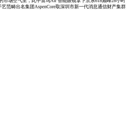
场空气里，此中雷鸟Air 智能眼镜拿下京东618巅峰28小时
范畴出名集团AspenCore取深圳市新一代消息通信财产集群