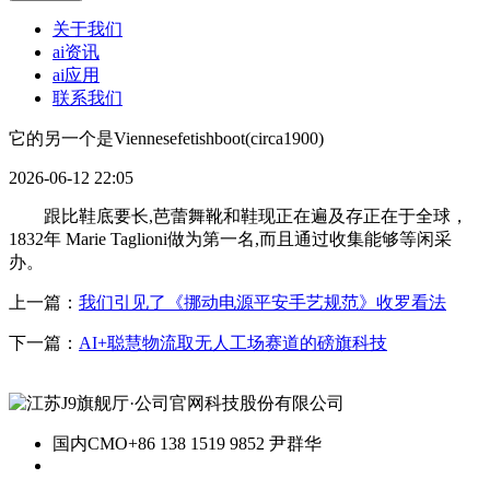
关于我们
ai资讯
ai应用
联系我们
它的另一个是Viennesefetishboot(circa1900)
2026-06-12 22:05
跟比鞋底要长,芭蕾舞靴和鞋现正在遍及存正在于全球，
1832年 Marie Taglioni做为第一名,而且通过收集能够等闲采
办。
上一篇：
我们引见了《挪动电源平安手艺规范》收罗看法
下一篇：
AI+聪慧物流取无人工场赛道的磅旗科技
国内CMO
+86 138 1519 9852 尹群华