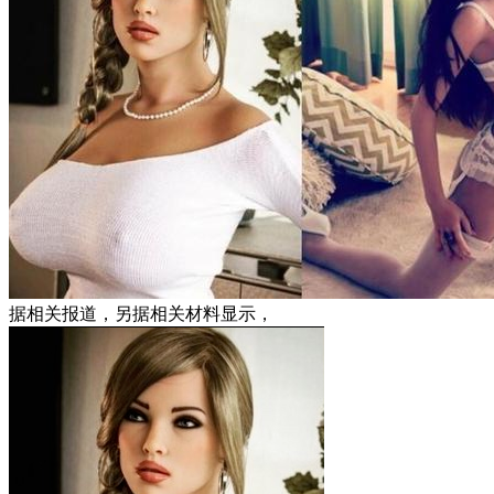
据相关报道，另据相关材料显示，