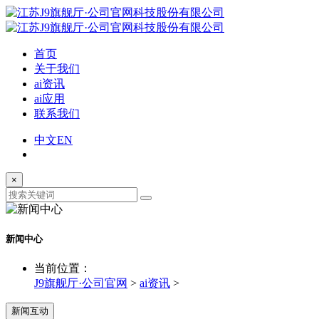
首页
关于我们
ai资讯
ai应用
联系我们
中文
EN
×
新闻中心
当前位置：
J9旗舰厅·公司官网
>
ai资讯
>
新闻互动