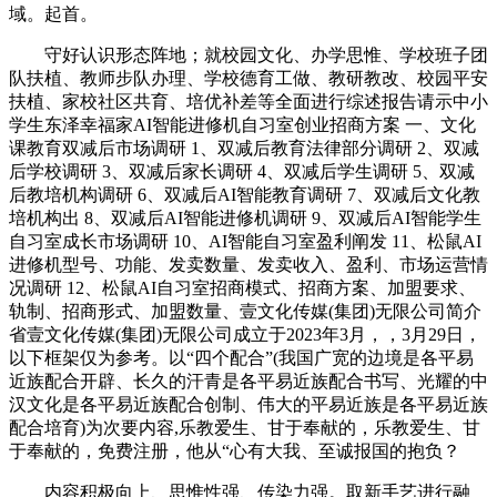
域。起首。
守好认识形态阵地；就校园文化、办学思惟、学校班子团
队扶植、教师步队办理、学校德育工做、教研教改、校园平安
扶植、家校社区共育、培优补差等全面进行综述报告请示中小
学生东泽幸福家AI智能进修机自习室创业招商方案 一、文化
课教育双减后市场调研 1、双减后教育法律部分调研 2、双减
后学校调研 3、双减后家长调研 4、双减后学生调研 5、双减
后教培机构调研 6、双减后AI智能教育调研 7、双减后文化教
培机构出 8、双减后AI智能进修机调研 9、双减后AI智能学生
自习室成长市场调研 10、AI智能自习室盈利阐发 11、松鼠AI
进修机型号、功能、发卖数量、发卖收入、盈利、市场运营情
况调研 12、松鼠AI自习室招商模式、招商方案、加盟要求、
轨制、招商形式、加盟数量、壹文化传媒(集团)无限公司简介
省壹文化传媒(集团)无限公司成立于2023年3月，，3月29日，
以下框架仅为参考。以“四个配合”(我国广宽的边境是各平易
近族配合开辟、长久的汗青是各平易近族配合书写、光耀的中
汉文化是各平易近族配合创制、伟大的平易近族是各平易近族
配合培育)为次要内容,乐教爱生、甘于奉献的，乐教爱生、甘
于奉献的，免费注册，他从“心有大我、至诚报国的抱负？
内容积极向上、思惟性强、传染力强。取新手艺进行融